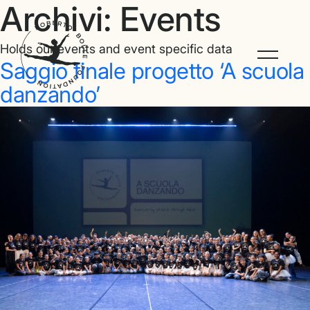
Archivi:
Events
Holds our events and event specific data
Saggio finale progetto ‘A scuola
danzando’